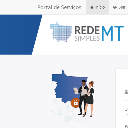
Portal de Serviços
Início
Sair
O
s
P