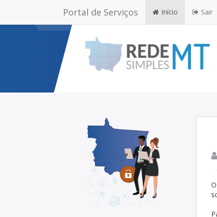
Portal de Serviços
Início
Sair
O
s
P