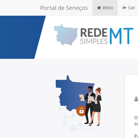
Portal de Serviços
Início
Sair
O
s
P